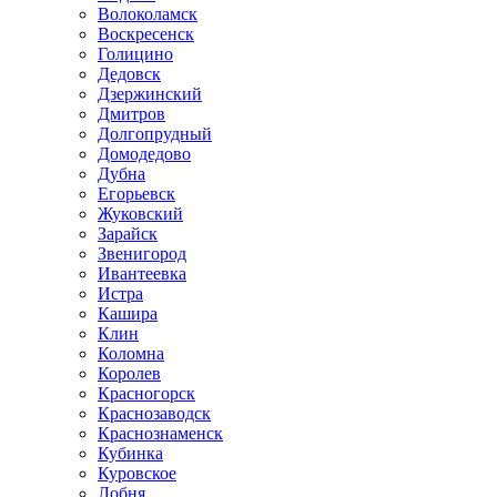
Волоколамск
Воскресенск
Голицино
Дедовск
Дзержинский
Дмитров
Долгопрудный
Домодедово
Дубна
Егорьевск
Жуковский
Зарайск
Звенигород
Ивантеевка
Истра
Кашира
Клин
Коломна
Королев
Красногорск
Краснозаводск
Краснознаменск
Кубинка
Куровское
Лобня