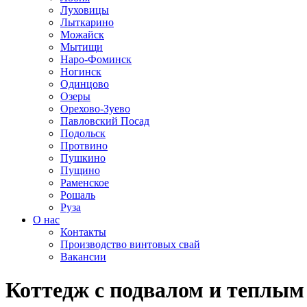
Луховицы
Лыткарино
Можайск
Мытищи
Наро-Фоминск
Ногинск
Одинцово
Озеры
Орехово-Зуево
Павловский Посад
Подольск
Протвино
Пушкино
Пущино
Раменское
Рошаль
Руза
О нас
Контакты
Производство винтовых свай
Вакансии
Коттедж с подвалом и теплым