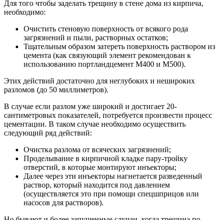
Для того чтобы заделать трещину в стене дома из кирпича,
необходимо:
Очистить стеновую поверхность от всякого рода
загрязнений и пыли, растворных остатков;
Тщательным образом затереть поверхность раствором из
цемента (как связующий элемент рекомендован к
использованию портландцемент М400 и М500).
Этих действий достаточно для неглубоких и нешироких
разломов (до 50 миллиметров).
В случае если разлом уже широкий и достигает 20-
сантиметровых показателей, потребуется произвести процесс
цементации. В таком случае необходимо осуществить
следующий ряд действий:
Очистка разлома от всяческих загрязнений;
Проделывание в кирпичной кладке пару-тройку
отверстий, в которые монтируют инъекторы;
Далее через эти инъекторы нагнетается разведенный
раствор, который находится под давлением
(осуществляется это при помощи спецшприцов или
насосов для растворов).
Но бывают и более запущенные случаи, когда трещина по