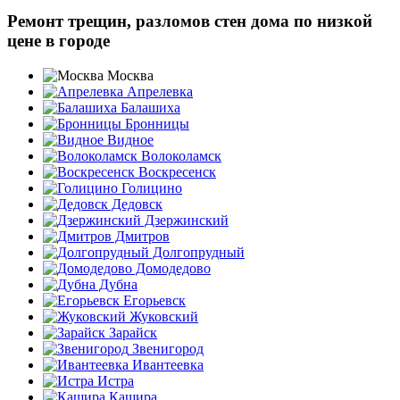
Ремонт трещин, разломов стен дома по низкой
цене в городе
Москва
Апрелевка
Балашиха
Бронницы
Видное
Волоколамск
Воскресенск
Голицино
Дедовск
Дзержинский
Дмитров
Долгопрудный
Домодедово
Дубна
Егорьевск
Жуковский
Зарайск
Звенигород
Ивантеевка
Истра
Кашира