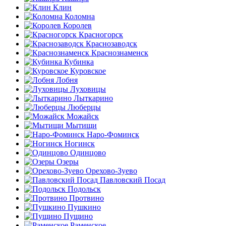
Клин
Коломна
Королев
Красногорск
Краснозаводск
Краснознаменск
Кубинка
Куровское
Лобня
Луховицы
Лыткарино
Люберцы
Можайск
Мытищи
Наро-Фоминск
Ногинск
Одинцово
Озеры
Орехово-Зуево
Павловский Посад
Подольск
Протвино
Пушкино
Пущино
Раменское