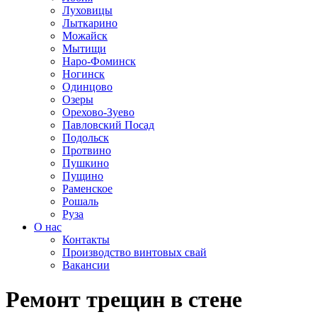
Луховицы
Лыткарино
Можайск
Мытищи
Наро-Фоминск
Ногинск
Одинцово
Озеры
Орехово-Зуево
Павловский Посад
Подольск
Протвино
Пушкино
Пущино
Раменское
Рошаль
Руза
О нас
Контакты
Производство винтовых свай
Вакансии
Ремонт трещин в стене