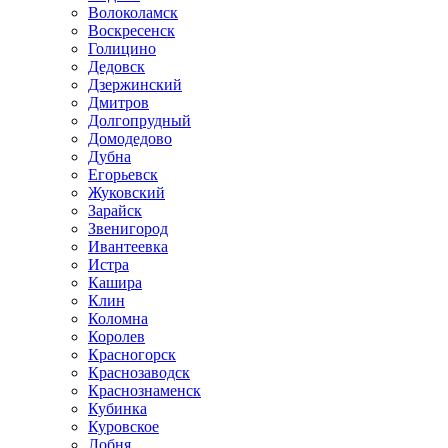
Волоколамск
Воскресенск
Голицино
Дедовск
Дзержинский
Дмитров
Долгопрудный
Домодедово
Дубна
Егорьевск
Жуковский
Зарайск
Звенигород
Ивантеевка
Истра
Кашира
Клин
Коломна
Королев
Красногорск
Краснозаводск
Краснознаменск
Кубинка
Куровское
Лобня