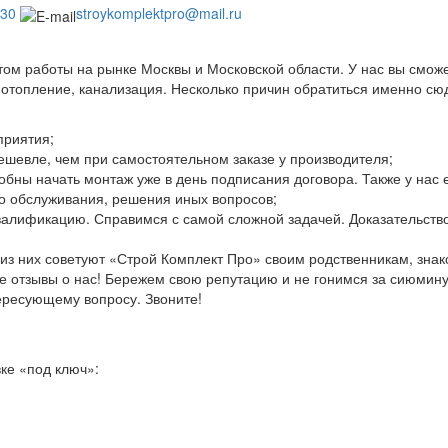
-30
stroykomplektpro@mail.ru
том работы на рынке Москвы и Московской области. У нас вы смож
отопление, канализация. Несколько причин обратиться именно сю
приятия;
шевле, чем при самостоятельном заказе у производителя;
бны начать монтаж уже в день подписания договора. Также у нас 
о обслуживания, решения иных вопросов;
алификацию. Справимся с самой сложной задачей. Доказательство
из них советуют «Строй Комплект Про» своим родственникам, зна
е отзывы о нас! Бережем свою репутацию и не гонимся за сиюмин
тересующему вопросу. Звоните!
вке «под ключ»: