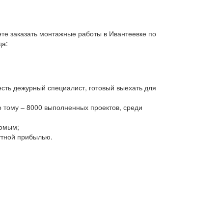
ете заказать монтажные работы в Ивантеевке по
да:
есть дежурный специалист, готовый выехать для
 тому – 8000 выполненных проектов, среди
комым;
утной прибылью.