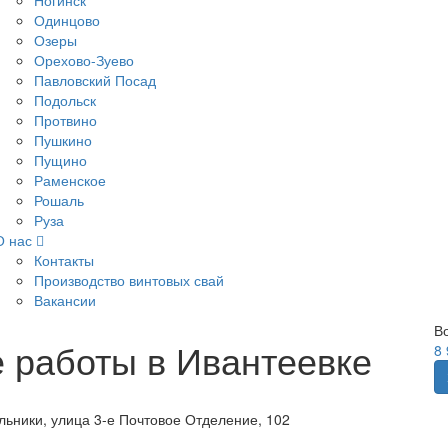
Ногинск
Одинцово
Озеры
Орехово-Зуево
Павловский Посад
Подольск
Протвино
Пушкино
Пущино
Раменское
Рошаль
Руза
О нас
Контакты
Производство винтовых свай
Вакансии
В
 работы в Ивантеевке
8
льники, улица 3-е Почтовое Отделение, 102