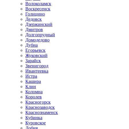
Волоколамск
Воскресенск
Голицино
Дедовск
Дзержинский
Дмитров
Долгопрудный
Домодедово
Дубна
Егорьевск
Жуковский
Зарайск
Звенигород
Ивантеевка
Истра
Кашира
Клин
Коломна
Королев
Красногорск
Краснозаводск
Краснознаменск
Кубинка
Куровское
Лобня