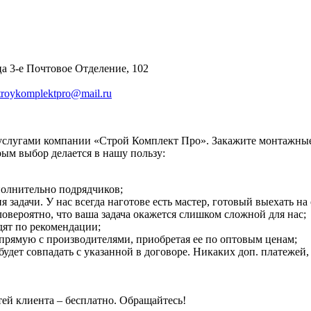
а 3-е Почтовое Отделение, 102
troykomplektpro@mail.ru
 услугами компании «Строй Комплект Про». Закажите монтажны
ым выбор делается в нашу пользу:
полнительно подрядчиков;
адачи. У нас всегда наготове есть мастер, готовый выехать на 
вероятно, что ваша задача окажется слишком сложной для нас;
ят по рекомендации;
прямую с производителями, приобретая ее по оптовым ценам;
 будет совпадать с указанной в договоре. Никаких доп. платеже
ей клиента – бесплатно. Обращайтесь!