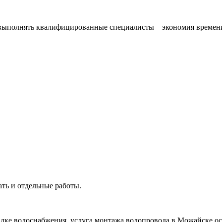
полнять квалифицированные специалисты – экономия времени и 
ать и отдельные работы.
адке водоснабжения, услуга монтажа водопровода в Можайске ос