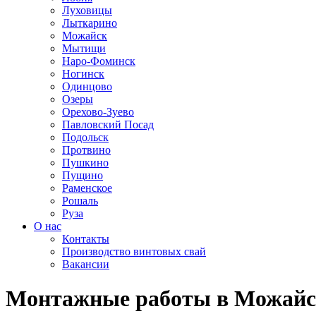
Луховицы
Лыткарино
Можайск
Мытищи
Наро-Фоминск
Ногинск
Одинцово
Озеры
Орехово-Зуево
Павловский Посад
Подольск
Протвино
Пушкино
Пущино
Раменское
Рошаль
Руза
О нас
Контакты
Производство винтовых свай
Вакансии
Монтажные работы в Можайс