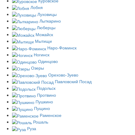
Куровское
Лобня
Луховицы
Лыткарино
Люберцы
Можайск
Мытищи
Наро-Фоминск
Ногинск
Одинцово
Озеры
Орехово-Зуево
Павловский Посад
Подольск
Протвино
Пушкино
Пущино
Раменское
Рошаль
Руза